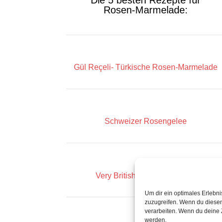
Die 5 besten Rezepte für
Rosen-Marmelade:
Gül Re
ç
eli- Türkische Rosen-Marmelade
Schweizer Rosengelee
Very British: Rose Petal Jam
Um dir ein optimales Erlebn
zuzugreifen. Wenn du diesen
verarbeiten. Wenn du deine 
werden.