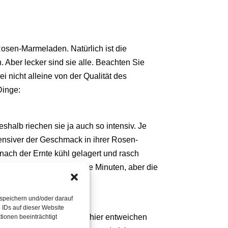
Rosen-Marmeladen. Natürlich ist die
 Aber lecker sind sie alle. Beachten Sie
 nicht alleine von der Qualität des
Dinge:
eshalb riechen sie ja auch so intensiv. Je
ensiver der Geschmack in ihrer Rosen-
nach der Ernte kühl gelagert und rasch
t. Nun vielleicht nicht die Minuten, aber die
 speichern und/oder darauf
 IDs auf dieser Website
en verkochen, denn auch hier entweichen
ionen beeinträchtigt