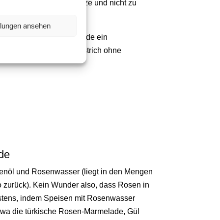
. Darum nicht zu viel Hitze und nicht zu
llungen ansehen
er eigenen Rosen-Marmelade ein
nde nur einen süßen Aufstrich ohne
de
senöl und Rosenwasser (liegt in den Mengen
o zurück). Kein Wunder also, dass Rosen in
istens, indem Speisen mit Rosenwasser
twa die türkische Rosen-Marmelade, Gül