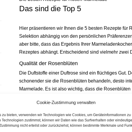
Das sind die Top 5
Hier präsentieren wir Ihnen die 5 besten Rezepte für 
Selektion abhängig von den persönlichen Präferenzen.
aber bitte, dass das Ergebnis Ihrer Marmeladenkocherei
Rezeptes abhängt. Entscheidend sind vielmehr zwei 
Qualität der Rosenblüten
Die Duftstoffe einer Duftrose sind ein flüchtiges Gut. D
schonender sie die Rosenblüten behandeln, desto int
Marmelade. Es ist also wichtig, dass die Rosenblüten 
verarbeitet werden. Überspitzt gesagt: Jede Minute zähl
Cookie-Zustimmung verwalten
Stunden mit Sicherheit.
is zu bieten, verwenden wir Technologien wie Cookies, um Geräteinformationen zu
Schonende Zubereitung
 Technologien zustimmst, können wir Daten wie das Surfverhalten oder eindeutige
Es rächt sich geschmacklich, wenn sie die Rosenblüt
Zustimmung nicht erteilst oder zurückziehst, können bestimmte Merkmale und Funkt