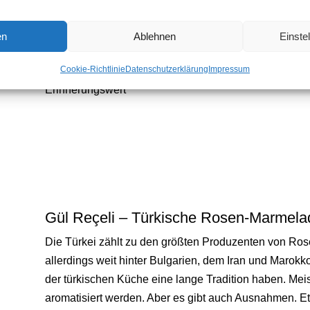
unter Umständen die besten Duftstoffe am falschen Ort
lange kochen!
en
Ablehnen
Einste
Sie haben es also selber in der Hand, ob Sie mit Ihr
Cookie-Richtlinie
Datenschutzerklärung
Impressum
kulinarisches Mesterwerk schaffen. Oder ob Sie am E
Erinnerungswert
Gül Reçeli – Türkische Rosen-Marmela
Die Türkei zählt zu den größten Produzenten von Ro
allerdings weit hinter Bulgarien, dem Iran und Marokk
der türkischen Küche eine lange Tradition haben. Me
aromatisiert werden. Aber es gibt auch Ausnahmen. E