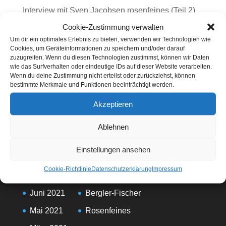
Interview mit Sven Jacobsen rosenfeines (Teil 2)
Cookie-Zustimmung verwalten
Interview mit Sven Jacobsen von rosenfeines
Um dir ein optimales Erlebnis zu bieten, verwenden wir Technologien wie
Schützt Rosenmarmelade vor Krebs?
Cookies, um Geräteinformationen zu speichern und/oder darauf
zuzugreifen. Wenn du diesen Technologien zustimmst, können wir Daten
wie das Surfverhalten oder eindeutige IDs auf dieser Website verarbeiten.
Neueste Kommentare
Wenn du deine Zustimmung nicht erteilst oder zurückziehst, können
bestimmte Merkmale und Funktionen beeinträchtigt werden.
Es sind keine Kommentare vorhanden.
Akzeptieren
Ablehnen
Einstellungen ansehen
Archive
Kategorien
Cookie-Richtlinie
Datenschutzerklärung
Impressum
Februar 2023
Allgemein
Juni 2021
Bergler-Fischer
Mai 2021
Rosenfeines