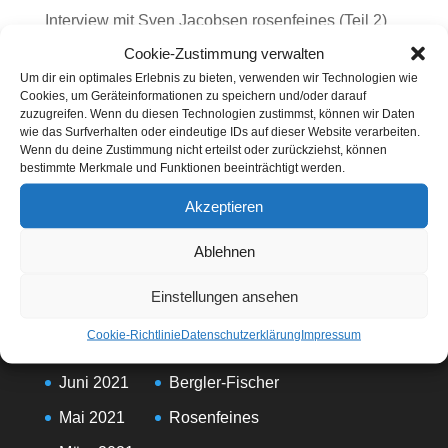
Interview mit Sven Jacobsen rosenfeines (Teil 2)
Cookie-Zustimmung verwalten
Interview mit Sven Jacobsen von rosenfeines
Um dir ein optimales Erlebnis zu bieten, verwenden wir Technologien wie
Schützt Rosenmarmelade vor Krebs?
Cookies, um Geräteinformationen zu speichern und/oder darauf
zuzugreifen. Wenn du diesen Technologien zustimmst, können wir Daten
wie das Surfverhalten oder eindeutige IDs auf dieser Website verarbeiten.
Neueste Kommentare
Wenn du deine Zustimmung nicht erteilst oder zurückziehst, können
bestimmte Merkmale und Funktionen beeinträchtigt werden.
Es sind keine Kommentare vorhanden.
Akzeptieren
Ablehnen
Einstellungen ansehen
Archive
Kategorien
Cookie-Richtlinie
Datenschutzerklärung
Impressum
Februar 2023
Allgemein
Juni 2021
Bergler-Fischer
Mai 2021
Rosenfeines